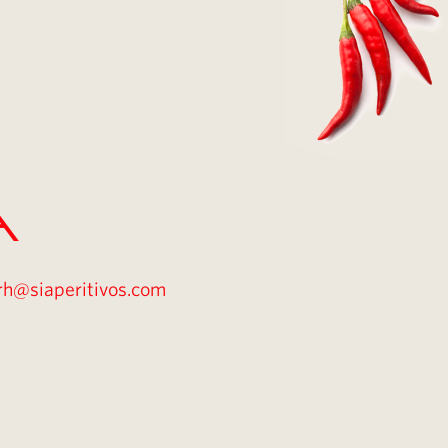
A
rh@siaperitivos.com