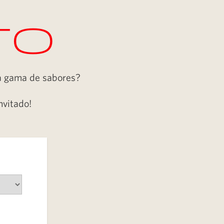
to
ra gama de sabores?
nvitado!