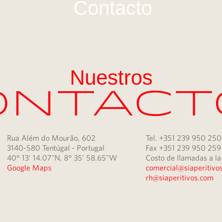
Contacto
Nuestros
ontact
Rua Além do Mourão, 602
Tel. +351 239 950 250
3140-580 Tentúgal - Portugal
Fax +351 239 950 259
40° 13' 14.07"N, 8° 35' 58.65"W
Costo de llamadas a la 
Google Maps
comercial@siaperitivo
rh@siaperitivos.com