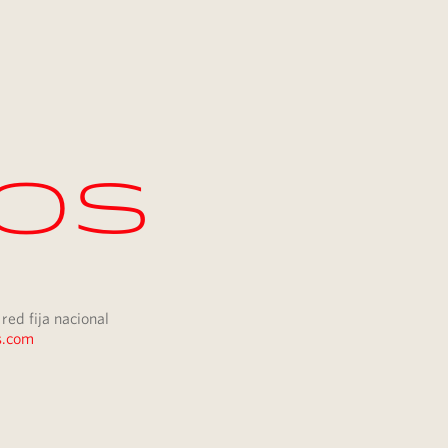
os
red fija nacional
s.com